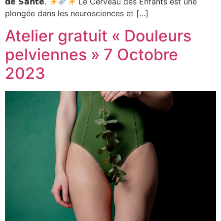
𝗱𝗲 𝗦𝗮𝗻𝘁𝗲́.
Le Cerveau des Enfants est une
plongée dans les neurosciences et […]
Atelier gratuit « Douleurs
pelviennes » 7 Octobre
2023