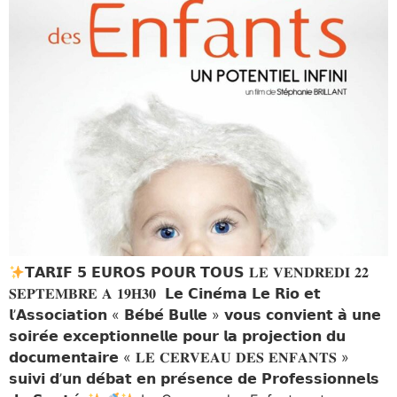
𝗧𝗔𝗥𝗜𝗙 𝟱 𝗘𝗨𝗥𝗢𝗦 𝗣𝗢𝗨𝗥 𝗧𝗢𝗨𝗦 𝐋𝐄 𝐕𝐄𝐍𝐃𝐑𝐄𝐃𝐈 𝟐𝟐
𝐒𝐄𝐏𝐓𝐄𝐌𝐁𝐑𝐄 𝐀 𝟏𝟗𝐇𝟑𝟎 𝗟𝗲 𝗖𝗶𝗻𝗲́𝗺𝗮 𝗟𝗲 𝗥𝗶𝗼 𝗲𝘁
𝗹’𝗔𝘀𝘀𝗼𝗰𝗶𝗮𝘁𝗶𝗼𝗻 « 𝗕𝗲́𝗯𝗲́ 𝗕𝘂𝗹𝗹𝗲 » 𝘃𝗼𝘂𝘀 𝗰𝗼𝗻𝘃𝗶𝗲𝗻𝘁 𝗮̀ 𝘂𝗻𝗲
𝘀𝗼𝗶𝗿𝗲́𝗲 𝗲𝘅𝗰𝗲𝗽𝘁𝗶𝗼𝗻𝗻𝗲𝗹𝗹𝗲 𝗽𝗼𝘂𝗿 𝗹𝗮 𝗽𝗿𝗼𝗷𝗲𝗰𝘁𝗶𝗼𝗻 𝗱𝘂
𝗱𝗼𝗰𝘂𝗺𝗲𝗻𝘁𝗮𝗶𝗿𝗲 « 𝐋𝐄 𝐂𝐄𝐑𝐕𝐄𝐀𝐔 𝐃𝐄𝐒 𝐄𝐍𝐅𝐀𝐍𝐓𝐒 »
𝘀𝘂𝗶𝘃𝗶 𝗱’𝘂𝗻 𝗱𝗲́𝗯𝗮𝘁 𝗲𝗻 𝗽𝗿𝗲́𝘀𝗲𝗻𝗰𝗲 𝗱𝗲 𝗣𝗿𝗼𝗳𝗲𝘀𝘀𝗶𝗼𝗻𝗻𝗲𝗹𝘀