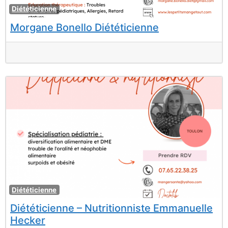
F
Diététicienne
Morgane Bonello Diététicienne
F
Diététicienne
Diététicienne – Nutritionniste Emmanuelle
Hecker